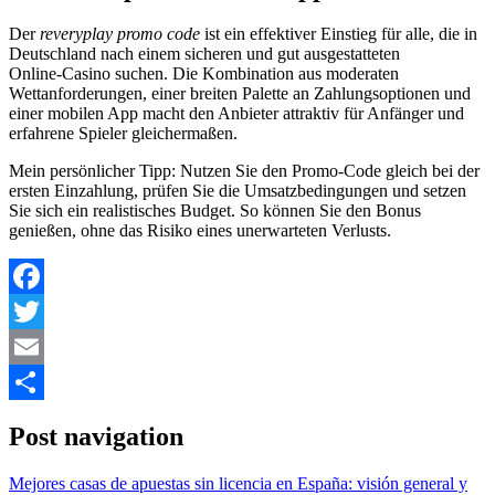
Der
reveryplay promo code
ist ein effektiver Einstieg für alle, die in
Deutschland nach einem sicheren und gut ausgestatteten
Online‑Casino suchen. Die Kombination aus moderaten
Wettanforderungen, einer breiten Palette an Zahlungsoptionen und
einer mobilen App macht den Anbieter attraktiv für Anfänger und
erfahrene Spieler gleichermaßen.
Mein persönlicher Tipp: Nutzen Sie den Promo‑Code gleich bei der
ersten Einzahlung, prüfen Sie die Umsatzbedingungen und setzen
Sie sich ein realistisches Budget. So können Sie den Bonus
genießen, ohne das Risiko eines unerwarteten Verlusts.
Facebook
Twitter
Email
Share
Post navigation
Mejores casas de apuestas sin licencia en España: visión general y