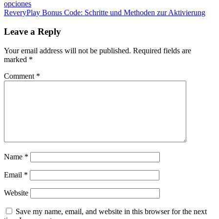
opciones
ReveryPlay Bonus Code: Schritte und Methoden zur Aktivierung
Leave a Reply
Your email address will not be published.
Required fields are
marked
*
Comment
*
Name
*
Email
*
Website
Save my name, email, and website in this browser for the next