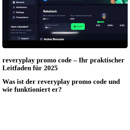
reveryplay promo code – Ihr praktischer
Leitfaden für 2025
Was ist der reveryplay promo code und
wie funktioniert er?