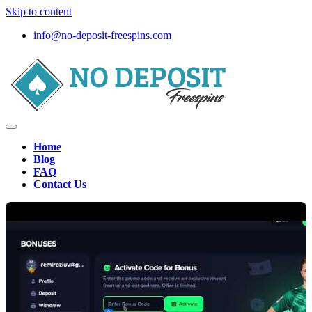
Skip to content
info@no-deposit-freespins.com
No Deposit Free Spins
Home
Blog
FAQ
Contact Us