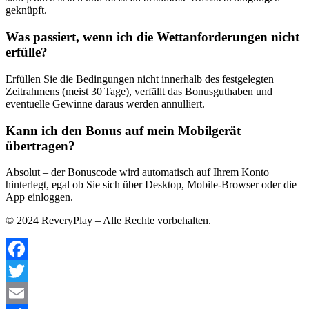
geknüpft.
Was passiert, wenn ich die Wettanforderungen nicht
erfülle?
Erfüllen Sie die Bedingungen nicht innerhalb des festgelegten
Zeitrahmens (meist 30 Tage), verfällt das Bonusguthaben und
eventuelle Gewinne daraus werden annulliert.
Kann ich den Bonus auf mein Mobilgerät
übertragen?
Absolut – der Bonuscode wird automatisch auf Ihrem Konto
hinterlegt, egal ob Sie sich über Desktop, Mobile‑Browser oder die
App einloggen.
© 2024 ReveryPlay – Alle Rechte vorbehalten.
Facebook
Twitter