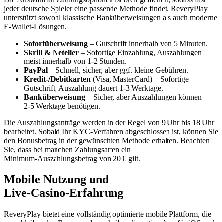
jeder deutsche Spieler eine passende Methode findet. ReveryPlay
unterstützt sowohl klassische Banküberweisungen als auch moderne
E‑Wallet‑Lösungen.
Sofortüberweisung
– Gutschrift innerhalb von 5 Minuten.
Skrill & Neteller
– Sofortige Einzahlung, Auszahlungen
meist innerhalb von 1‑2 Stunden.
PayPal
– Schnell, sicher, aber ggf. kleine Gebühren.
Kredit‑/Debitkarten
(Visa, MasterCard) – Sofortige
Gutschrift, Auszahlung dauert 1‑3 Werktage.
Banküberweisung
– Sicher, aber Auszahlungen können
2‑5 Werktage benötigen.
Die Auszahlungsanträge werden in der Regel von 9 Uhr bis 18 Uhr
bearbeitet. Sobald Ihr KYC‑Verfahren abgeschlossen ist, können Sie
den Bonusbetrag in der gewünschten Methode erhalten. Beachten
Sie, dass bei manchen Zahlungsarten ein
Minimum‑Auszahlungsbetrag von 20 € gilt.
Mobile Nutzung und
Live‑Casino‑Erfahrung
ReveryPlay bietet eine vollständig optimierte mobile Plattform, die