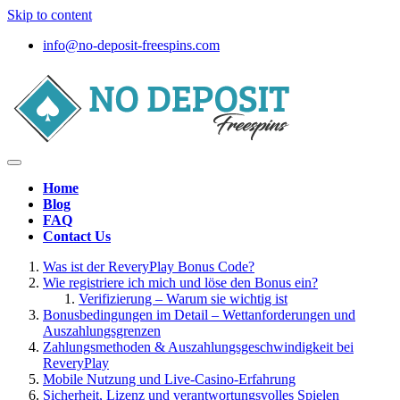
Skip to content
info@no-deposit-freespins.com
No Deposit Free Spins
Home
Blog
FAQ
Contact Us
Was ist der ReveryPlay Bonus Code?
Wie registriere ich mich und löse den Bonus ein?
Verifizierung – Warum sie wichtig ist
Bonusbedingungen im Detail – Wettanforderungen und
Auszahlungsgrenzen
Zahlungsmethoden & Auszahlungsgeschwindigkeit bei
ReveryPlay
Mobile Nutzung und Live‑Casino‑Erfahrung
Sicherheit, Lizenz und verantwortungsvolles Spielen