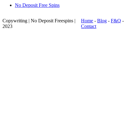
No Deposit Free Spins
Copywriting | No Deposit Freespins |
Home
-
Blog
-
F&Q
-
2023
Contact