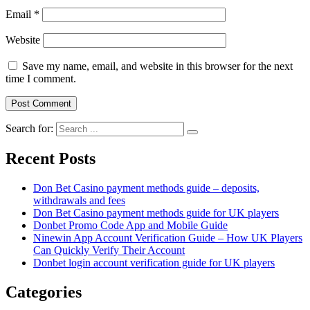
Email
*
Website
Save my name, email, and website in this browser for the next
time I comment.
Search for:
Recent Posts
Don Bet Casino payment methods guide – deposits,
withdrawals and fees
Don Bet Casino payment methods guide for UK players
Donbet Promo Code App and Mobile Guide
Ninewin App Account Verification Guide – How UK Players
Can Quickly Verify Their Account
Donbet login account verification guide for UK players
Categories