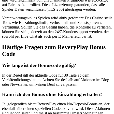
und wird regelmäßig von unabhängigen Prüflabors wie eCOGRA
auf Fairness kontrolliert. Diese Lizenzierung garantiert, dass alle
Spieler‑Daten verschlüsselt (TLS‑256) übertragen werden.
Verantwortungsvolles Spielen wird aktiv gefördert: Das Casino stellt
Tools wie Einzahlungslimits, Verlustlimits und Selbstsperren zur
Verfügung. Sollten Sie das Gefühl haben, die Kontrolle zu verlieren,
können Sie sich jederzeit an den 24/7‑Kundensupport wenden, der
sowohl per Live‑Chat als auch per E‑Mail erreichbar ist.
Häufige Fragen zum ReveryPlay Bonus
Code
Wie lange ist der Bonuscode gültig?
In der Regel gilt der aktuelle Code für 30 Tage ab dem
Veröffentlichungsdatum. Achten Sie deshalb auf Aktionen im Blog
oder Newsletter, um keinen Deal zu verpassen.
Kann ich den Bonus ohne Einzahlung erhalten?
Ja, gelegentlich bietet ReveryPlay einen No‑Deposit‑Bonus an, der
ebenfalls über einen speziellen Code aktiviert wird. Diese Aktionen
sind jedoch selten und meist an bestimmte Umsatzbedingungen