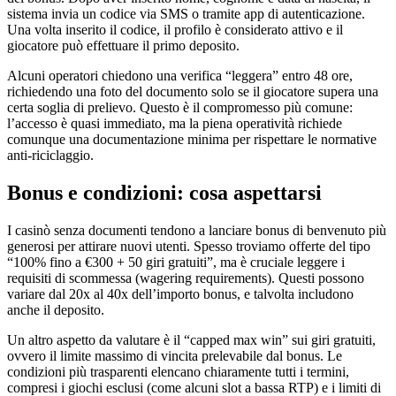
sistema invia un codice via SMS o tramite app di autenticazione.
Una volta inserito il codice, il profilo è considerato attivo e il
giocatore può effettuare il primo deposito.
Alcuni operatori chiedono una verifica “leggera” entro 48 ore,
richiedendo una foto del documento solo se il giocatore supera una
certa soglia di prelievo. Questo è il compromesso più comune:
l’accesso è quasi immediato, ma la piena operatività richiede
comunque una documentazione minima per rispettare le normative
anti‑riciclaggio.
Bonus e condizioni: cosa aspettarsi
I casinò senza documenti tendono a lanciare bonus di benvenuto più
generosi per attirare nuovi utenti. Spesso troviamo offerte del tipo
“100% fino a €300 + 50 giri gratuiti”, ma è cruciale leggere i
requisiti di scommessa (wagering requirements). Questi possono
variare dal 20x al 40x dell’importo bonus, e talvolta includono
anche il deposito.
Un altro aspetto da valutare è il “capped max win” sui giri gratuiti,
ovvero il limite massimo di vincita prelevabile dal bonus. Le
condizioni più trasparenti elencano chiaramente tutti i termini,
compresi i giochi esclusi (come alcuni slot a bassa RTP) e i limiti di