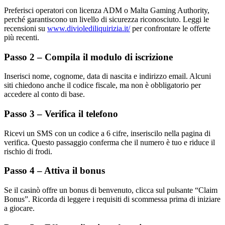
Preferisci operatori con licenza ADM o Malta Gaming Authority,
perché garantiscono un livello di sicurezza riconosciuto. Leggi le
recensioni su
www.diviolediliquirizia.it/
per confrontare le offerte
più recenti.
Passo 2 – Compila il modulo di iscrizione
Inserisci nome, cognome, data di nascita e indirizzo email. Alcuni
siti chiedono anche il codice fiscale, ma non è obbligatorio per
accedere al conto di base.
Passo 3 – Verifica il telefono
Ricevi un SMS con un codice a 6 cifre, inseriscilo nella pagina di
verifica. Questo passaggio conferma che il numero è tuo e riduce il
rischio di frodi.
Passo 4 – Attiva il bonus
Se il casinò offre un bonus di benvenuto, clicca sul pulsante “Claim
Bonus”. Ricorda di leggere i requisiti di scommessa prima di iniziare
a giocare.