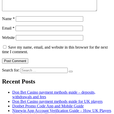
Name
*
Email
*
Website
Save my name, email, and website in this browser for the next
time I comment.
Search for:
Recent Posts
Don Bet Casino payment methods guide – deposits,
withdrawals and fees
Don Bet Casino payment methods guide for UK players
Donbet Promo Code App and Mobile Guide
Ninewin App Account Verification Guide – How UK Players