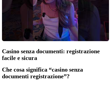
Casino senza documenti: registrazione
facile e sicura
Che cosa significa “casino senza
documenti registrazione”?