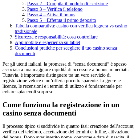
Passo 2 – Compila il modulo di iscrizione
Passo 3 – Verifica il telefono
Passo 4 – Attiva il bonus
Passo 5 – Effettua il primo deposito
Tabella comparativa: casino con verifica leggera vs casino
tradizionale
Sicurezza e responsabilità: cosa controllare
App mobile e esperienza su tablet
Conclusioni pratiche per scegliere il tuo casino senza
documenti
Per gli utenti italiani, la promessa di “senza documenti” è spesso
associata a una maggiore rapidità di accesso e a bonus immediati.
Tuttavia, è importante distinguere tra un vero servizio di
registrazione veloce e un’offerta poco trasparente. Leggere le
licenze, le recensioni e i termini di utilizzo è fondamentale per
evitare spiacevoli sorprese.
Come funziona la registrazione in un
casino senza documenti
Il processo tipico si suddivide in quattro fasi: creazione dell’account,
verifica del telefono, accettazione dei termini e, infine, attivazione
del bonus. Dopo aver inserito nome, cognome e data di nascita, il