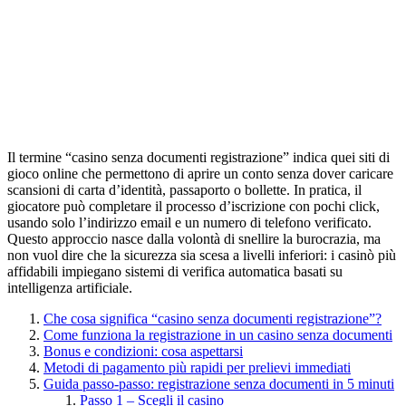
Il termine “casino senza documenti registrazione” indica quei siti di
gioco online che permettono di aprire un conto senza dover caricare
scansioni di carta d’identità, passaporto o bollette. In pratica, il
giocatore può completare il processo d’iscrizione con pochi click,
usando solo l’indirizzo email e un numero di telefono verificato.
Questo approccio nasce dalla volontà di snellire la burocrazia, ma
non vuol dire che la sicurezza sia scesa a livelli inferiori: i casinò più
affidabili impiegano sistemi di verifica automatica basati su
intelligenza artificiale.
Che cosa significa “casino senza documenti registrazione”?
Come funziona la registrazione in un casino senza documenti
Bonus e condizioni: cosa aspettarsi
Metodi di pagamento più rapidi per prelievi immediati
Guida passo‑passo: registrazione senza documenti in 5 minuti
Passo 1 – Scegli il casino