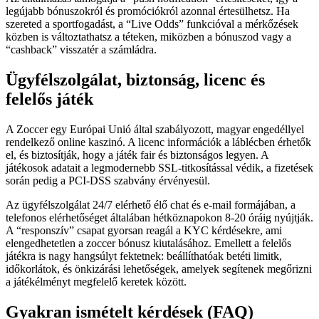
legújabb bónuszokról és promóciókról azonnal értesülhetsz. Ha
szereted a sportfogadást, a “Live Odds” funkcióval a mérkőzések
közben is változtathatsz a téteken, miközben a bónuszod vagy a
“cashback” visszatér a számládra.
Ügyfélszolgálat, biztonság, licenc és
felelős játék
A Zoccer egy Európai Unió által szabályozott, magyar engedéllyel
rendelkező online kaszinó. A licenc információk a láblécben érhetők
el, és biztosítják, hogy a játék fair és biztonságos legyen. A
játékosok adatait a legmodernebb SSL‑titkosítással védik, a fizetések
során pedig a PCI‑DSS szabvány érvényesül.
Az ügyfélszolgálat 24/7 elérhető élő chat és e‑mail formájában, a
telefonos elérhetőséget általában hétköznapokon 8‑20 óráig nyújtják.
A “responszív” csapat gyorsan reagál a KYC kérdésekre, ami
elengedhetetlen a zoccer bónusz kiutalásához. Emellett a felelős
játékra is nagy hangsúlyt fektetnek: beállíthatóak betéti limitk,
időkorlátok, és önkizárási lehetőségek, amelyek segítenek megőrizni
a játékélményt megfelelő keretek között.
Gyakran ismételt kérdések (FAQ)