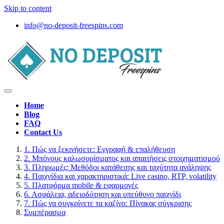
Skip to content
info@no-deposit-freespins.com
No Deposit Free Spins
Home
Blog
FAQ
Contact Us
1. Πώς να ξεκινήσετε: Εγγραφή & επαλήθευση
2. Μπόνους καλωσορίσματος και απαιτήσεις στοιχηματισμού
3. Πληρωμές: Μεθόδοι κατάθεσης και ταχύτητα ανάληψης
4. Παιχνίδια και χαρακτηριστικά: Live casino, RTP, volatility
5. Πλατφόρμα mobile & εφαρμογές
6. Ασφάλεια, αδειοδότηση και υπεύθυνο παιχνίδι
7. Πώς να συγκρίνετε τα καζίνο: Πίνακας σύγκρισης
Συμπέρασμα