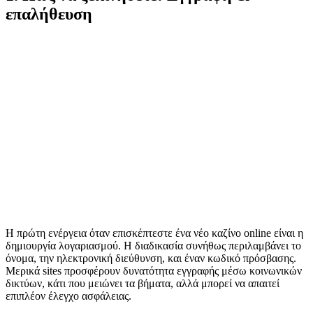
επαλήθευση
Η πρώτη ενέργεια όταν επισκέπτεστε ένα νέο καζίνο online είναι η
δημιουργία λογαριασμού. Η διαδικασία συνήθως περιλαμβάνει το
όνομα, την ηλεκτρονική διεύθυνση, και έναν κωδικό πρόσβασης.
Μερικά sites προσφέρουν δυνατότητα εγγραφής μέσω κοινωνικών
δικτύων, κάτι που μειώνει τα βήματα, αλλά μπορεί να απαιτεί
επιπλέον έλεγχο ασφάλειας.