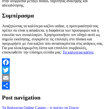
στην ισορροπία μεταξύ bonus, ταχύτητας ανάληψης και
αδειοδότησης.
Συμπέρασμα
Αναζητώντας τα καλύτερα καζίνο online, η προτεραιότητά σας
πρέπει να είναι η ασφάλεια, η διαφάνεια των προσφορών και η
ευκολία των συναλλαγών. Χρησιμοποιήστε τον οδηγό αυτό ως
σημείο εκκίνησης, συγκρίνετε τις επιλογές στο πίνακα και
προχωρήστε με ένα καζίνο που ανταποκρίνεται στις ανάγκες σας.
Για μια ολοκληρωμένη λίστα και επιπλέον συμβουλές,
επισκεφθείτε την επίσημη σελίδα μας:
Τα καλυτερα καζινο
.
Facebook
Twitter
Email
Share
Post navigation
Τα Καλυτερα Online Casino – τι πρέπει να ξέρετε