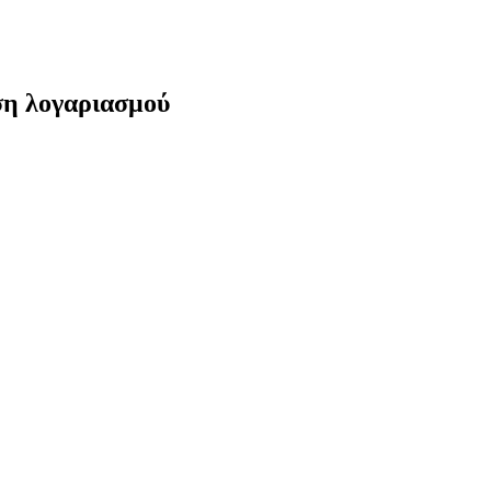
ση λογαριασμού