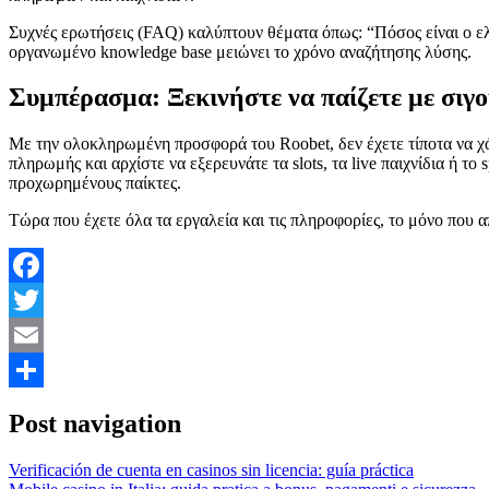
Συχνές ερωτήσεις (FAQ) καλύπτουν θέματα όπως: “Πόσος είναι ο ελ
οργανωμένο knowledge base μειώνει το χρόνο αναζήτησης λύσης.
Συμπέρασμα: Ξεκινήστε να παίζετε με σιγο
Με την ολοκληρωμένη προσφορά του Roobet, δεν έχετε τίποτα να χ
πληρωμής και αρχίστε να εξερευνάτε τα slots, τα live παιχνίδια ή τ
προχωρημένους παίκτες.
Τώρα που έχετε όλα τα εργαλεία και τις πληροφορίες, το μόνο που α
Facebook
Twitter
Email
Share
Post navigation
Verificación de cuenta en casinos sin licencia: guía práctica