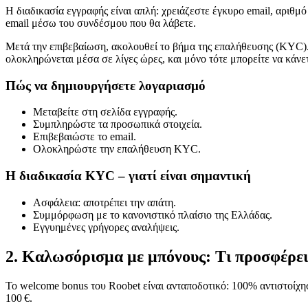
Η διαδικασία εγγραφής είναι απλή: χρειάζεστε έγκυρο email, αριθμ
email μέσω του συνδέσμου που θα λάβετε.
Μετά την επιβεβαίωση, ακολουθεί το βήμα της επαλήθευσης (KYC).
ολοκληρώνεται μέσα σε λίγες ώρες, και μόνο τότε μπορείτε να κάνε
Πώς να δημιουργήσετε λογαριασμό
Μεταβείτε στη σελίδα εγγραφής.
Συμπληρώστε τα προσωπικά στοιχεία.
Επιβεβαιώστε το email.
Ολοκληρώστε την επαλήθευση KYC.
Η διαδικασία KYC – γιατί είναι σημαντική
Ασφάλεια: αποτρέπει την απάτη.
Συμμόρφωση με το κανονιστικό πλαίσιο της Ελλάδας.
Εγγυημένες γρήγορες αναλήψεις.
2. Καλωσόρισμα με μπόνους: Τι προσφέρει
Το welcome bonus του Roobet είναι ανταποδοτικό: 100% αντιστοίχηση
100 €.