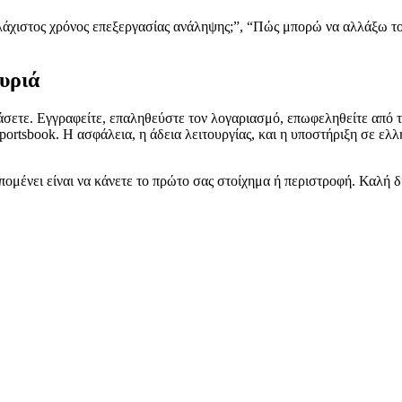
άχιστος χρόνος επεξεργασίας ανάληψης;”, “Πώς μπορώ να αλλάξω το 
υριά
άσετε. Εγγραφείτε, επαληθεύστε τον λογαριασμό, επωφεληθείτε από 
ο sportsbook. Η ασφάλεια, η άδεια λειτουργίας, και η υποστήριξη σε ε
πομένει είναι να κάνετε το πρώτο σας στοίχημα ή περιστροφή. Καλή δ