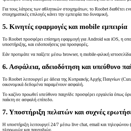
Για τους λάτρεις των αθλητικών στοιχημάτων, το Roobet διαθέτει εν
στοιχηματικές επιλογές κάνει την εμπειρία πιο δυναμική.
5. Κινητές εφαρμογές και mobile εμπειρία
Το Roobet προσφέρει επίσημη εφαρμογή για Android και iOS, η οποία 
υποστήριξης, και ειδοποιήσεις για προσφορές.
Εάν προτιμάτε να παίξετε μέσω browser, η mobile‑φιλική ιστοσελίδα
6. Ασφάλεια, αδειοδότηση και υπεύθυνο πα
Το Roobet λειτουργεί με άδεια της Κυπριακής Αρχής Παιγνίων (Cu
οικονομικά δεδομένα παραμένουν ασφαλή.
Το καζίνο προωθεί υπεύθυνο παιχνίδι: προσφέρει εργαλεία όπως όρι
παίκτη σε ασφαλή επίπεδο.
7. Υποστήριξη πελατών και συχνές ερωτήσ
Η υποστήριξη λειτουργεί 24/7 μέσω live chat, email και τηλεφώνου
πληρωμών και παιχνιδιών.