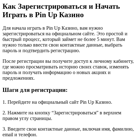
Как Зарегистрироваться и Начать
Играть в Pin Up Казино
Для начала играть в Pin Up Казино, вам нужно
зарегистрироваться на официальном сайте. Это простой и
быстрый процесс, который займет не более 5 минут. Вам
нужно только ввести свои контактные данные, выбрать
пароль и подтвердить регистрацию.
После регистрации вы получите доступ к личному кабинету,
где можно просматривать историю своих ставок, изменять
пароль и получать информацию о новых акциях и
предложениях.
Шаги для регистрации:
1. Перейдите на официальный сайт Pin Up Казино.
2. Нажмите на кнопку “Зарегистрироваться” в верхнем
правом углу страницы.
3. Введите свои контактные данные, включая имя, фамилию,
email и телефон.