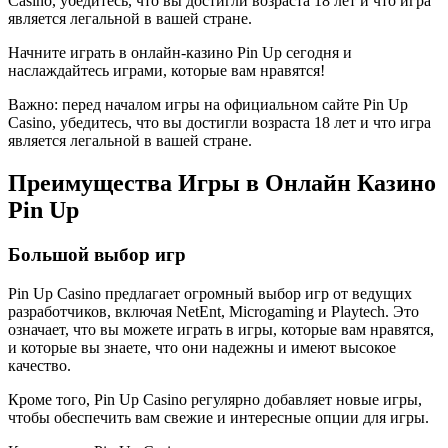
Casino, убедитесь, что вы достигли возраста 18 лет и что игра
является легальной в вашей стране.
Начните играть в онлайн-казино Pin Up сегодня и
наслаждайтесь играми, которые вам нравятся!
Важно: перед началом игры на официальном сайте Pin Up
Casino, убедитесь, что вы достигли возраста 18 лет и что игра
является легальной в вашей стране.
Преимущества Игры в Онлайн Казино
Pin Up
Большой выбор игр
Pin Up Casino предлагает огромный выбор игр от ведущих
разработчиков, включая NetEnt, Microgaming и Playtech. Это
означает, что вы можете играть в игры, которые вам нравятся,
и которые вы знаете, что они надежны и имеют высокое
качество.
Кроме того, Pin Up Casino регулярно добавляет новые игры,
чтобы обеспечить вам свежие и интересные опции для игры.