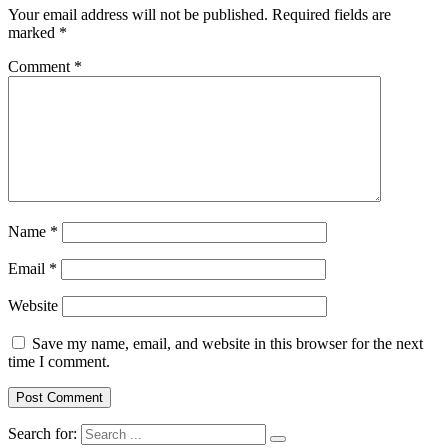
Your email address will not be published.
Required fields are
marked
*
Comment
*
Name
*
Email
*
Website
Save my name, email, and website in this browser for the next
time I comment.
Search for: