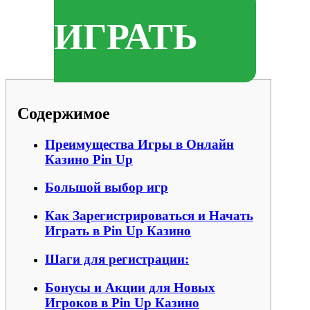
ИГРАТЬ
Содержимое
Преимущества Игры в Онлайн
Казино Pin Up
Большой выбор игр
Как Зарегистрироваться и Начать
Играть в Pin Up Казино
Шаги для регистрации:
Бонусы и Акции для Новых
Игроков в Pin Up Казино