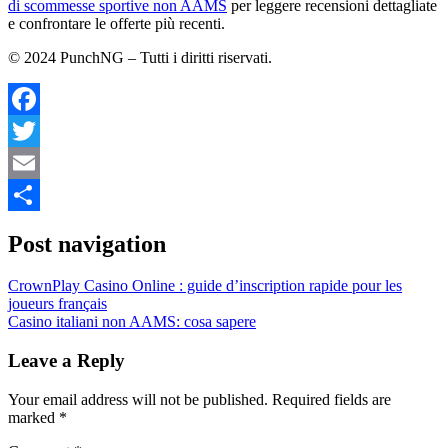
di scommesse sportive non AAMS
per leggere recensioni dettagliate
e confrontare le offerte più recenti.
© 2024 PunchNG – Tutti i diritti riservati.
Facebook
Twitter
Email
Share
Post navigation
CrownPlay Casino Online : guide d’inscription rapide pour les
joueurs français
Casino italiani non AAMS: cosa sapere
Leave a Reply
Your email address will not be published.
Required fields are
marked
*