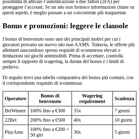
possibilità di attivare l’autenticazione a due fattori (2FA) per
proteggere l’account. Se un sito non fornisce informazioni chiare su
questi aspetti, è meglio passare a un concorrente più trasparente.
Bonus e promozioni: leggere le clausole
I bonus di benvenuto sono uno dei principali motivi per cui i
giocatori provano un nuovo sito non AAMS. Tuttavia, le offerte più
allettanti nascondono spesso requisiti di scommessa elevati o
limitazioni sui giochi ammissibili. Prima di accettare, controlla
sempre il rapporto di wagering, la durata del bonus e i limiti di
prelievo.
Di seguito trovi una tabella comparativa dei bonus più comuni, con
il corrispondente requisito di scommessa:
Bonus di
Wagering
Operatore
Scadenza
benvenuto
requirement
BetWinner
100% fino a €300
35x
7 giorni
22Bet
200% fino a €500
40x
10 giorni
100% fino a €200 +
PlayAmo
30x
5 giorni
50 giri