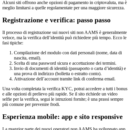
Alcuni siti offrono anche opzioni di pagamento in criptovaluta, ma è
meglio limitarsi a quelle regolamentate per una maggiore sicurezza.
Registrazione e verifica: passo passo
Il processo di registrazione sui nuovi siti non AAMS è generalmente
veloce, ma la verifica dell’identità può richiedere più tempo. Ecco le
fasi tipiche:
Compilazione del modulo con dati personali (nome, data di
nascita, email).
Scelta di una password sicura e accettazione dei termini.
Invio di documenti di identità (passaporto o carta d’identità) e
una prova di indirizzo (bolletta o estratto conto).
Attivazione dell’account tramite link di conferma email.
Una volta completata la verifica KYC, potrai accedere a tutti i bonus
e alle opzioni di prelievo più rapide. Se il sito richiede un video
selfie per la verifica, segui le istruzioni fornite; è una prassi sempre
più comune per prevenire frodi.
Esperienza mobile: app e sito responsive
La maggior parte dei nuovi operatori non AAMS ha sviluppato app