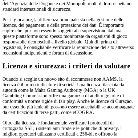
dell’Agenzia delle Dogane e dei Monopoli, molti di loro rispettano
standard internazionali di sicurezza.
Per il giocatore, la differenza principale sta nella gestione delle
licenze, dei pagamenti e della protezione dei dati. È importante
capire che, pur non essendo soggetti alla supervisione italiana,
queste piattaforme sono spesso monitorate da organismi di gioco
responsabile riconosciuti a livello globale. Quindi, prima di
registrarsi, è consigliabile verificare la reputazione del sito attraverso
recensioni indipendenti e forum di discussione.
Licenza e sicurezza: i criteri da valutare
Quando si sceglie un nuovo sito di scommesse non AAMS, la
licenza è il primo indicatore di serietà. Una licenza rilasciata da
autorità come la Malta Gaming Authority (MGA) o la UK
Gambling Commission offre una garanzia di audit regolari e di
conformità a norme rigide di fair play. Anche le licenze di Curaçao,
pur essendo più lenienti, possono essere accettabili se accompagnate
da certificazioni di terze parti, come eCOGRA.
Oltre alla licenza, è fondamentale verificare i protocolli di
crittografia SSL, i sistemi anti-frode e le politiche di privacy. I
migliori operatori utilizzano certificati a 256‑bit e offrono la