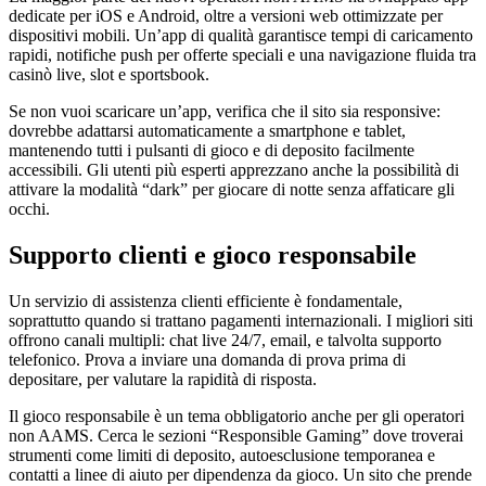
dedicate per iOS e Android, oltre a versioni web ottimizzate per
dispositivi mobili. Un’app di qualità garantisce tempi di caricamento
rapidi, notifiche push per offerte speciali e una navigazione fluida tra
casinò live, slot e sportsbook.
Se non vuoi scaricare un’app, verifica che il sito sia responsive:
dovrebbe adattarsi automaticamente a smartphone e tablet,
mantenendo tutti i pulsanti di gioco e di deposito facilmente
accessibili. Gli utenti più esperti apprezzano anche la possibilità di
attivare la modalità “dark” per giocare di notte senza affaticare gli
occhi.
Supporto clienti e gioco responsabile
Un servizio di assistenza clienti efficiente è fondamentale,
soprattutto quando si trattano pagamenti internazionali. I migliori siti
offrono canali multipli: chat live 24/7, email, e talvolta supporto
telefonico. Prova a inviare una domanda di prova prima di
depositare, per valutare la rapidità di risposta.
Il gioco responsabile è un tema obbligatorio anche per gli operatori
non AAMS. Cerca le sezioni “Responsible Gaming” dove troverai
strumenti come limiti di deposito, autoesclusione temporanea e
contatti a linee di aiuto per dipendenza da gioco. Un sito che prende