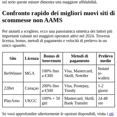
sul serio queste misure dimostra una maggiore affidabilità.
Confronto rapido dei migliori nuovi siti di
scommesse non AAMS
Per aiutarti a scegliere, ecco una panoramica sintetica dei fattori più
importanti valutati nei maggiori operatori attivi nel 2024. Troverai
licenza, bonus, metodi di pagamento e velocità di prelievo in un
unico sguardo.
Bonus di
Metodi di
Prelievo
Sito
Licenza
benvenuto
pagamento
medio
Instant
100% fino
Visa, Mastercard,
BetWinner
MGA
(e-
a €300
Skrill, Neteller
wallet)
200% fino
Visa, Postepay,
1‑2
22Bet
Curaçao
a €500
Trustly
giorni
100% + 50
Mastercard, Skrill,
24‑48
PlayAmo
UKGC
giri
Bank Transfer
ore
Se vuoi approfondire ulteriormente le opzioni disponibili, visita i
siti