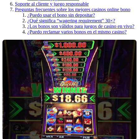
Soporte al cliente y juego responsable
Preguntas frecuentes sobre los mejores casinos online bono
¿Puedo usar el bono sin depositar?
¿Qué significa “wagering requirement” 30×?
¿Los bonos son válidos para juegos de casino en vivo?
¿Puedo reclamar varios bonos en el mismo casino?