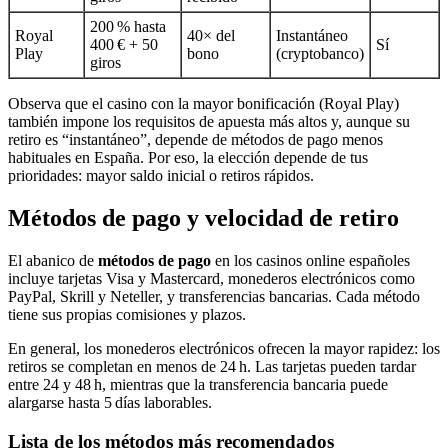
200 % hasta
Royal
40× del
Instantáneo
400 € + 50
Sí
Play
bono
(cryptobanco)
giros
Observa que el casino con la mayor bonificación (Royal Play)
también impone los requisitos de apuesta más altos y, aunque su
retiro es “instantáneo”, depende de métodos de pago menos
habituales en España. Por eso, la elección depende de tus
prioridades: mayor saldo inicial o retiros rápidos.
Métodos de pago y velocidad de retiro
El abanico de
métodos de pago
en los casinos online españoles
incluye tarjetas Visa y Mastercard, monederos electrónicos como
PayPal, Skrill y Neteller, y transferencias bancarias. Cada método
tiene sus propias comisiones y plazos.
En general, los monederos electrónicos ofrecen la mayor rapidez: los
retiros se completan en menos de 24 h. Las tarjetas pueden tardar
entre 24 y 48 h, mientras que la transferencia bancaria puede
alargarse hasta 5 días laborables.
Lista de los métodos más recomendados