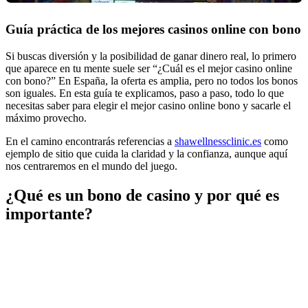
Guía práctica de los mejores casinos online con bono
Si buscas diversión y la posibilidad de ganar dinero real, lo primero
que aparece en tu mente suele ser “¿Cuál es el mejor casino online
con bono?” En España, la oferta es amplia, pero no todos los bonos
son iguales. En esta guía te explicamos, paso a paso, todo lo que
necesitas saber para elegir el mejor casino online bono y sacarle el
máximo provecho.
En el camino encontrarás referencias a
shawellnessclinic.es
como
ejemplo de sitio que cuida la claridad y la confianza, aunque aquí
nos centraremos en el mundo del juego.
¿Qué es un bono de casino y por qué es
importante?