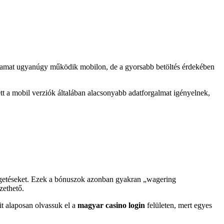
amat ugyanúgy működik mobilon, de a gyorsabb betöltés érdekében
tt a mobil verziók általában alacsonyabb adatforgalmat igényelnek,
örgetéseket. Ezek a bónuszok azonban gyakran „wagering
zethető.
it alaposan olvassuk el a
magyar casino login
felületen, mert egyes