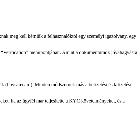
ak meg kell kérniük a felhasználóktól egy személyi igazolvány, egy
iók “Verification” menüpontjában. Amint a dokumentumok jóváhagyásra
tyák (Paysafecard). Minden módszernek más a befizetési és kifizetési
seket, ha az ügyfél már teljesítette a KYC követelményeket, és a