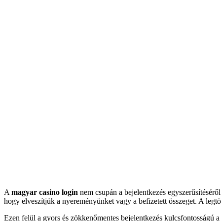
A
magyar casino login
nem csupán a bejelentkezés egyszerűsítéséről
hogy elveszítjük a nyereményünket vagy a befizetett összeget. A leg
Ezen felül a gyors és zökkenőmentes bejelentkezés kulcsfontosságú a