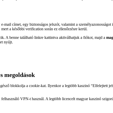
egy e‑mail címet, egy biztonságos jelszót, valamint a személyazonosságot
ert a későbbi verification során ez ellenőrzésre kerül.
k. A benne található linkre kattintva aktiválhatjuk a fiókot, majd a
mag
et nyújt.
és megoldások
gésző blokkolja a cookie‑kat. Ilyenkor a legtöbb kaszinó “Elfelejtett je
elhasználó VPN‑t használ. A legtöbb licencelt magyar kaszinó szigorúan e