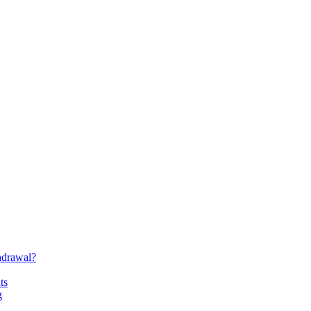
hdrawal?
ts
g