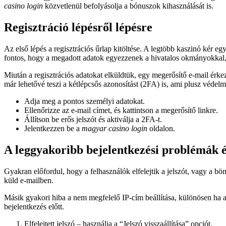
casino login
közvetlenül befolyásolja a bónuszok kihasználását is.
Regisztráció lépésről lépésre
Az első lépés a regisztrációs űrlap kitöltése. A legtöbb kaszinó kér 
fontos, hogy a megadott adatok egyezzenek a hivatalos okmányokkal, m
Miután a regisztrációs adatokat elküldtük, egy megerősítő e‑mail érkezi
már lehetővé teszi a kétlépcsős azonosítást (2FA) is, ami plusz védelm
Adja meg a pontos személyi adatokat.
Ellenőrizze az e‑mail címet, és kattintson a megerősítő linkre.
Állítson be erős jelszót és aktiválja a 2FA-t.
Jelentkezzen be a
magyar casino login
oldalon.
A leggyakoribb bejelentkezési problémák 
Gyakran előfordul, hogy a felhasználók elfelejtik a jelszót, vagy a bön
küld e‑mailben.
Másik gyakori hiba a nem megfelelő IP‑cím beállítása, különösen ha a f
bejelentkezés előtt.
Elfelejtett jelszó – használja a “Jelszó visszaállítása” opciót.