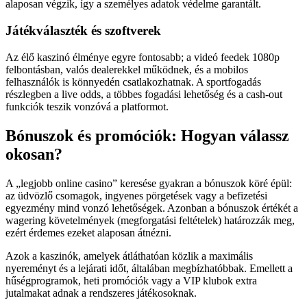
alaposan végzik, így a személyes adatok védelme garantált.
Játékválaszték és szoftverek
Az élő kaszinó élménye egyre fontosabb; a videó feedek 1080p
felbontásban, valós dealerekkel működnek, és a mobilos
felhasználók is könnyedén csatlakozhatnak. A sportfogadás
részlegben a live odds, a többes fogadási lehetőség és a cash‑out
funkciók teszik vonzóvá a platformot.
Bónuszok és promóciók: Hogyan válassz
okosan?
A „legjobb online casino” keresése gyakran a bónuszok köré épül:
az üdvözlő csomagok, ingyenes pörgetések vagy a befizetési
egyezmény mind vonzó lehetőségek. Azonban a bónuszok értékét a
wagering követelmények (megforgatási feltételek) határozzák meg,
ezért érdemes ezeket alaposan átnézni.
Azok a kaszinók, amelyek átláthatóan közlik a maximális
nyereményt és a lejárati időt, általában megbízhatóbbak. Emellett a
hűségprogramok, heti promóciók vagy a VIP klubok extra
jutalmakat adnak a rendszeres játékosoknak.