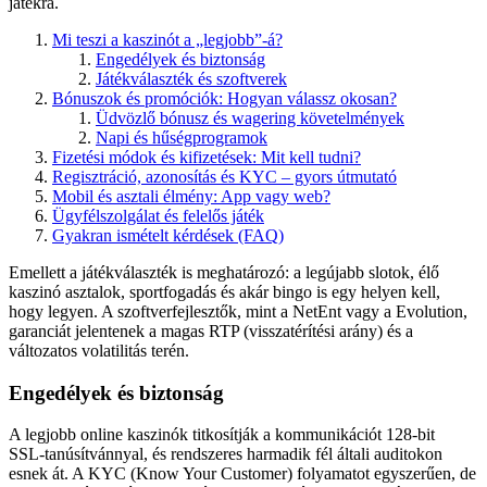
játékra.
Mi teszi a kaszinót a „legjobb”-á?
Engedélyek és biztonság
Játékválaszték és szoftverek
Bónuszok és promóciók: Hogyan válassz okosan?
Üdvözlő bónusz és wagering követelmények
Napi és hűségprogramok
Fizetési módok és kifizetések: Mit kell tudni?
Regisztráció, azonosítás és KYC – gyors útmutató
Mobil és asztali élmény: App vagy web?
Ügyfélszolgálat és felelős játék
Gyakran ismételt kérdések (FAQ)
Emellett a játékválaszték is meghatározó: a legújabb slotok, élő
kaszinó asztalok, sportfogadás és akár bingo is egy helyen kell,
hogy legyen. A szoftverfejlesztők, mint a NetEnt vagy a Evolution,
garanciát jelentenek a magas RTP (visszatérítési arány) és a
változatos volatilitás terén.
Engedélyek és biztonság
A legjobb online kaszinók titkosítják a kommunikációt 128‑bit
SSL‑tanúsítvánnyal, és rendszeres harmadik fél általi auditokon
esnek át. A KYC (Know Your Customer) folyamatot egyszerűen, de